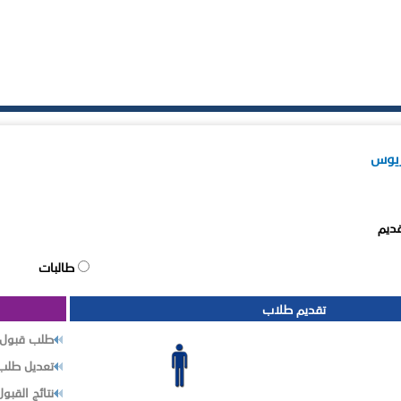
ريوس
قديم
طالبات
تقديم طلاب
طلب قبول 
تعديل طلب 
نتائج القبول