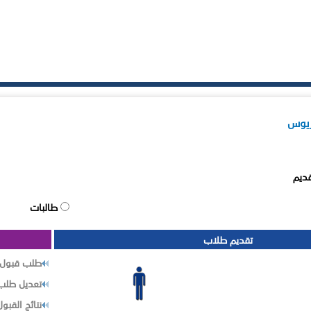
ريوس
قديم
طالبات
تقديم طلاب
طلب قبول 
تعديل طلب 
نتائج القبول