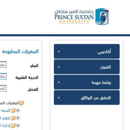
المقررات المطروحة
أكاديمي
مقر 
المقر
القبول
بكال
الدرجة العلمية
روابط مهمة
الفصل
الفصل
التحقق من الوثائق
المقررات الم
السنة ا
علوم ا
إدارة ا