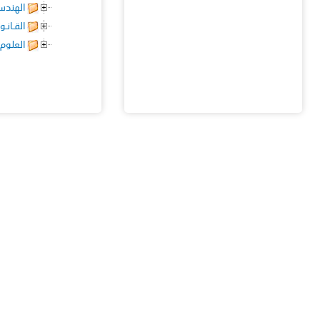
الهندس
القـانـو
العلوم 