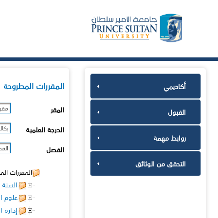
المقررات المطروحة
أكاديمي
مقر 
المقر
القبول
بكال
الدرجة العلمية
روابط مهمة
الفصل
الفصل
التحقق من الوثائق
المقررات الم
السنة ا
علوم ا
إدارة ا