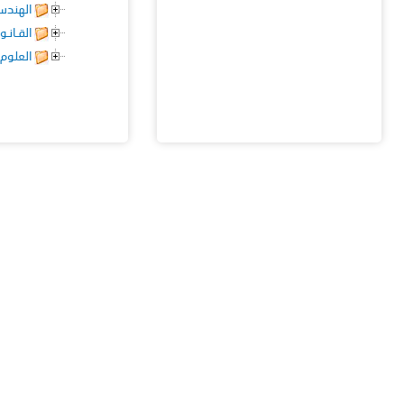
الهندس
القـانـو
العلوم 