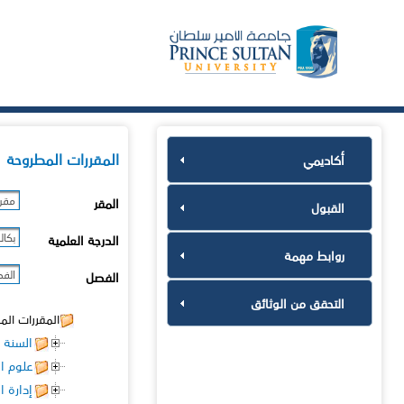
المقررات المطروحة
أكاديمي
مقر 
المقر
القبول
بكال
الدرجة العلمية
روابط مهمة
الفصل
الفصل
التحقق من الوثائق
المقررات الم
السنة ا
علوم ا
إدارة ا