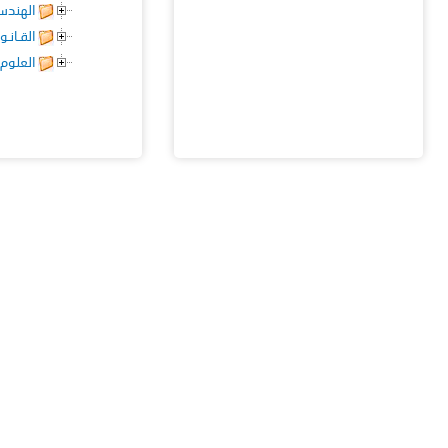
الهندس
القـانـو
العلوم 